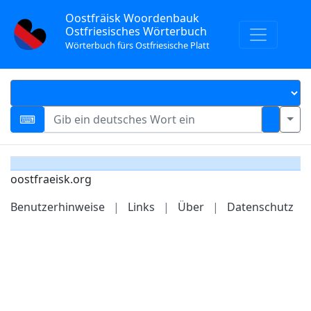
Oostfräisk Woordenbauk
Ostfriesisches Wörterbuch
Wörterbuch fürs Ostfriesische Platt
oostfraeisk.org
Benutzerhinweise
|
Links
|
Über
|
Datenschutz