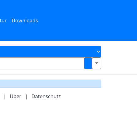
tur
Downloads
|
Über
|
Datenschutz