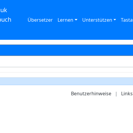
auk
buch
Übersetzer
Lernen
Unterstützen
Tasta
Benutzerhinweise
|
Links