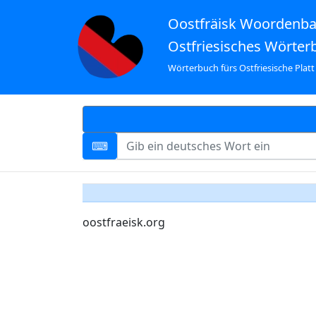
Oostfräisk Woordenb
Ostfriesisches Wörter
Wörterbuch fürs Ostfriesische Platt
oostfraeisk.org