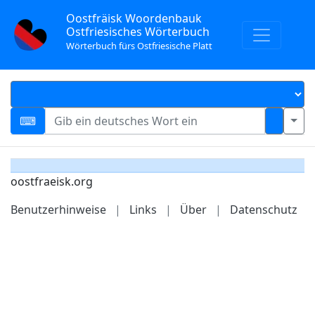
Oostfräisk Woordenbauk
Ostfriesisches Wörterbuch
Wörterbuch fürs Ostfriesische Platt
oostfraeisk.org
Benutzerhinweise
|
Links
|
Über
|
Datenschutz