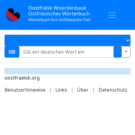
Oostfräisk Woordenbauk
Ostfriesisches Wörterbuch
Wörterbuch fürs Ostfriesische Platt
oostfraeisk.org
Benutzerhinweise
|
Links
|
Über
|
Datenschutz