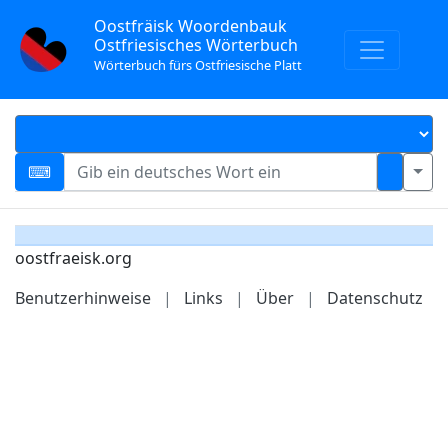
Oostfräisk Woordenbauk
Ostfriesisches Wörterbuch
Wörterbuch fürs Ostfriesische Platt
oostfraeisk.org
Benutzerhinweise
|
Links
|
Über
|
Datenschutz