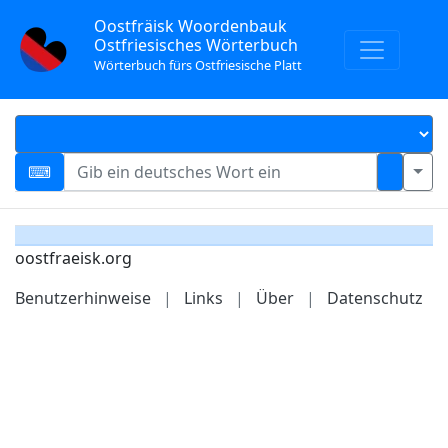
Oostfräisk Woordenbauk
Ostfriesisches Wörterbuch
Wörterbuch fürs Ostfriesische Platt
oostfraeisk.org
Benutzerhinweise
|
Links
|
Über
|
Datenschutz