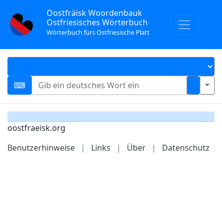
Oostfräisk Woordenbauk
Ostfriesisches Wörterbuch
Wörterbuch fürs Ostfriesische Platt
oostfraeisk.org
Benutzerhinweise
|
Links
|
Über
|
Datenschutz