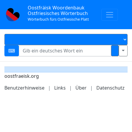
Oostfräisk Woordenbauk
Ostfriesisches Wörterbuch
Wörterbuch fürs Ostfriesische Platt
oostfraeisk.org
Benutzerhinweise
|
Links
|
Über
|
Datenschutz