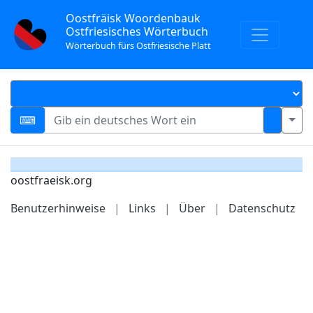
Oostfräisk Woordenbauk
Ostfriesisches Wörterbuch
Wörterbuch fürs Ostfriesische Platt
oostfraeisk.org
Benutzerhinweise
|
Links
|
Über
|
Datenschutz