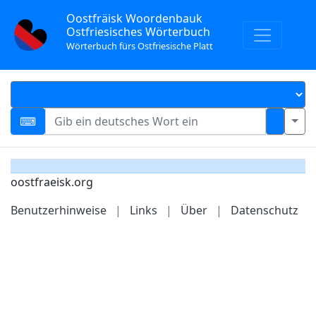
Oostfräisk Woordenbauk
Ostfriesisches Wörterbuch
Wörterbuch fürs Ostfriesische Platt
oostfraeisk.org
Benutzerhinweise
|
Links
|
Über
|
Datenschutz