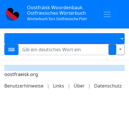
Oostfräisk Woordenbauk
Ostfriesisches Wörterbuch
Wörterbuch fürs Ostfriesische Platt
oostfraeisk.org
Benutzerhinweise
|
Links
|
Über
|
Datenschutz