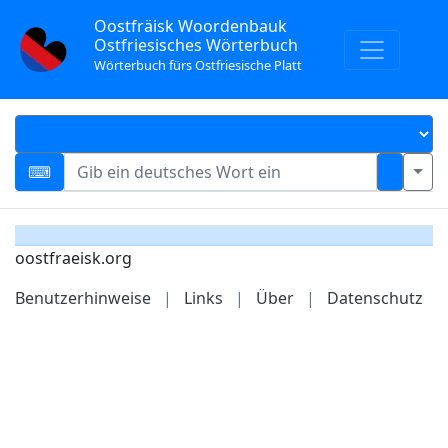
Oostfräisk Woordenbauk
Ostfriesisches Wörterbuch
Wörterbuch fürs Ostfriesische Platt
oostfraeisk.org
Benutzerhinweise
|
Links
|
Über
|
Datenschutz