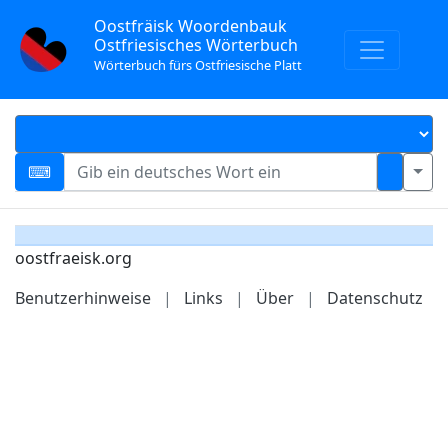
Oostfräisk Woordenbauk
Ostfriesisches Wörterbuch
Wörterbuch fürs Ostfriesische Platt
oostfraeisk.org
Benutzerhinweise
|
Links
|
Über
|
Datenschutz