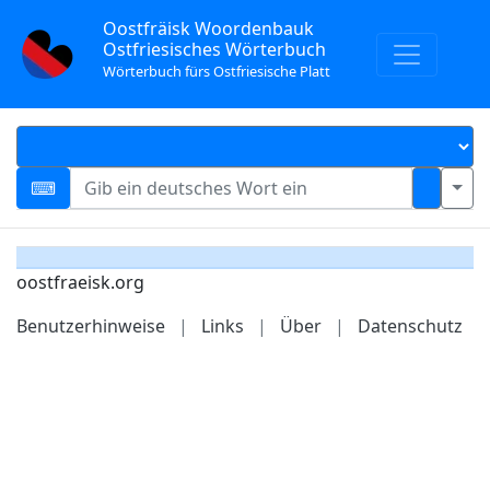
Oostfräisk Woordenbauk
Ostfriesisches Wörterbuch
Wörterbuch fürs Ostfriesische Platt
oostfraeisk.org
Benutzerhinweise
|
Links
|
Über
|
Datenschutz