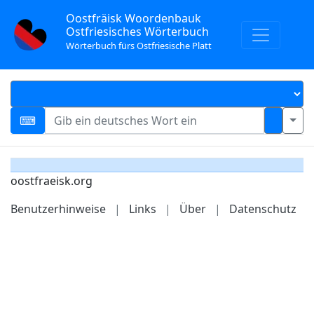
Oostfräisk Woordenbauk
Ostfriesisches Wörterbuch
Wörterbuch fürs Ostfriesische Platt
oostfraeisk.org
Benutzerhinweise
|
Links
|
Über
|
Datenschutz