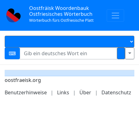
Oostfräisk Woordenbauk
Ostfriesisches Wörterbuch
Wörterbuch fürs Ostfriesische Platt
oostfraeisk.org
Benutzerhinweise
|
Links
|
Über
|
Datenschutz