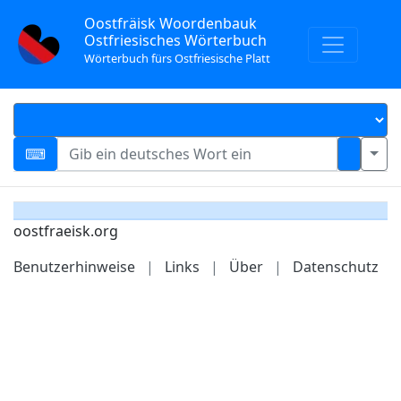
Oostfräisk Woordenbauk
Ostfriesisches Wörterbuch
Wörterbuch fürs Ostfriesische Platt
oostfraeisk.org
Benutzerhinweise
|
Links
|
Über
|
Datenschutz