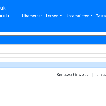
auk
buch
Übersetzer
Lernen
Unterstützen
Tasta
Benutzerhinweise
|
Links