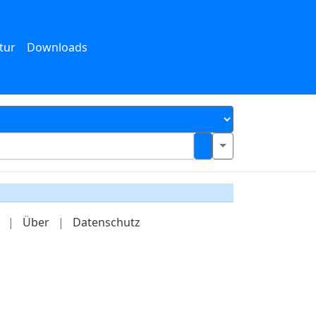
tur
Downloads
|
Über
|
Datenschutz