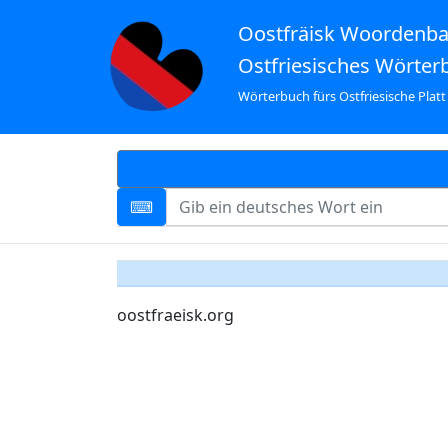
Oostfräisk Woordenb
Ostfriesisches Wörter
Wörterbuch fürs Ostfriesische Platt
oostfraeisk.org