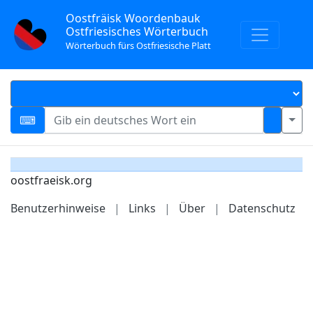
Oostfräisk Woordenbauk
Ostfriesisches Wörterbuch
Wörterbuch fürs Ostfriesische Platt
oostfraeisk.org
Benutzerhinweise
|
Links
|
Über
|
Datenschutz