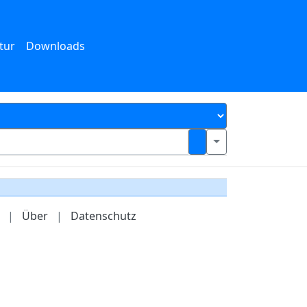
tur
Downloads
|
Über
|
Datenschutz