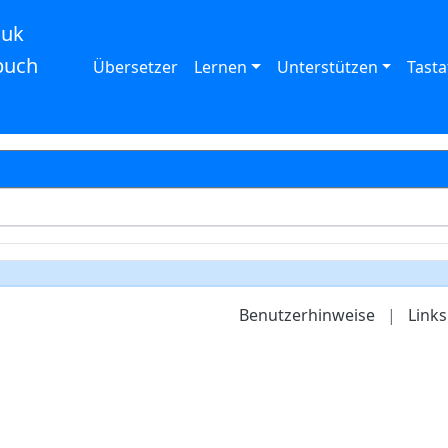
auk
buch
Übersetzer
Lernen
Unterstützen
Tasta
Benutzerhinweise
|
Links