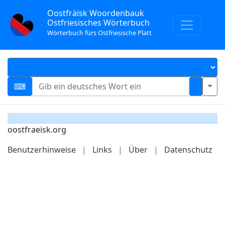
Oostfräisk Woordenbauk
Ostfriesisches Wörterbuch
Wörterbuch fürs Ostfriesische Platt
oostfraeisk.org
Benutzerhinweise
|
Links
|
Über
|
Datenschutz