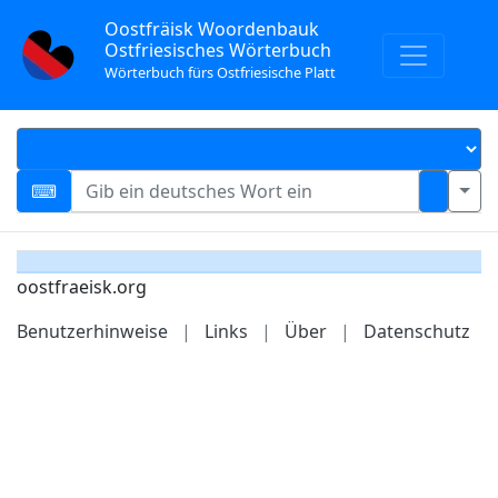
Oostfräisk Woordenbauk
Ostfriesisches Wörterbuch
Wörterbuch fürs Ostfriesische Platt
oostfraeisk.org
Benutzerhinweise
|
Links
|
Über
|
Datenschutz