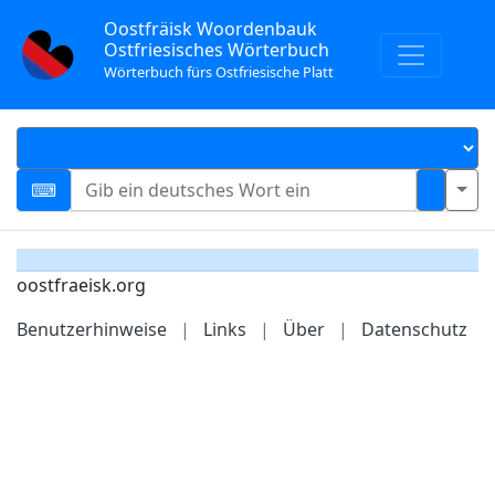
Oostfräisk Woordenbauk
Ostfriesisches Wörterbuch
Wörterbuch fürs Ostfriesische Platt
oostfraeisk.org
Benutzerhinweise
|
Links
|
Über
|
Datenschutz