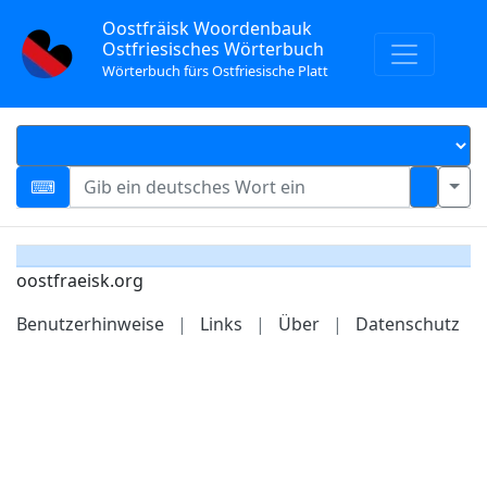
Oostfräisk Woordenbauk
Ostfriesisches Wörterbuch
Wörterbuch fürs Ostfriesische Platt
oostfraeisk.org
Benutzerhinweise
|
Links
|
Über
|
Datenschutz