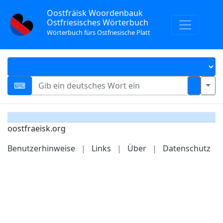
Oostfräisk Woordenbauk
Ostfriesisches Wörterbuch
Wörterbuch fürs Ostfriesische Platt
oostfraeisk.org
Benutzerhinweise
|
Links
|
Über
|
Datenschutz