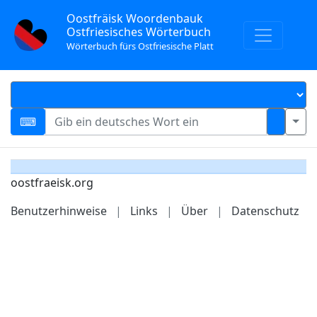
Oostfräisk Woordenbauk
Ostfriesisches Wörterbuch
Wörterbuch fürs Ostfriesische Platt
oostfraeisk.org
Benutzerhinweise
|
Links
|
Über
|
Datenschutz