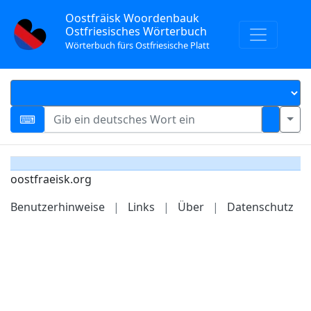
Oostfräisk Woordenbauk
Ostfriesisches Wörterbuch
Wörterbuch fürs Ostfriesische Platt
oostfraeisk.org
Benutzerhinweise
|
Links
|
Über
|
Datenschutz