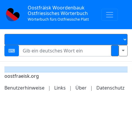
Oostfräisk Woordenbauk
Ostfriesisches Wörterbuch
Wörterbuch fürs Ostfriesische Platt
oostfraeisk.org
Benutzerhinweise
|
Links
|
Über
|
Datenschutz