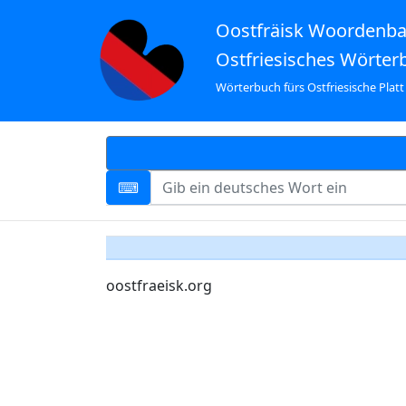
Oostfräisk Woordenb
Ostfriesisches Wörter
Wörterbuch fürs Ostfriesische Platt
oostfraeisk.org