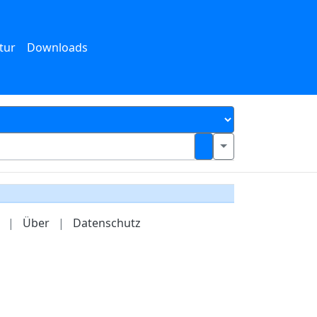
tur
Downloads
|
Über
|
Datenschutz