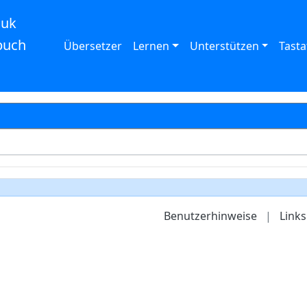
auk
buch
Übersetzer
Lernen
Unterstützen
Tasta
Benutzerhinweise
|
Links