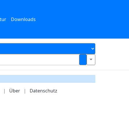
tur
Downloads
|
Über
|
Datenschutz