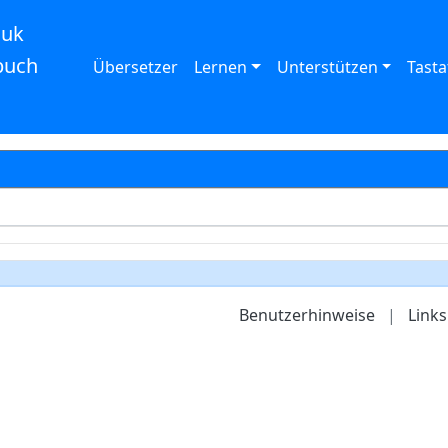
auk
buch
Übersetzer
Lernen
Unterstützen
Tasta
Benutzerhinweise
|
Links