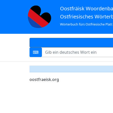
Oostfräisk Woordenb
Ostfriesisches Wörter
Wörterbuch fürs Ostfriesische Platt
oostfraeisk.org