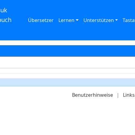
auk
buch
Übersetzer
Lernen
Unterstützen
Tasta
Benutzerhinweise
|
Links