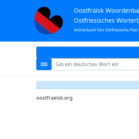
Oostfräisk Woordenb
Ostfriesisches Wörter
Wörterbuch fürs Ostfriesische Platt
oostfraeisk.org