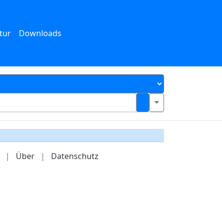
tur
Downloads
|
Über
|
Datenschutz