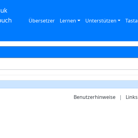
auk
buch
Übersetzer
Lernen
Unterstützen
Tasta
Benutzerhinweise
|
Links