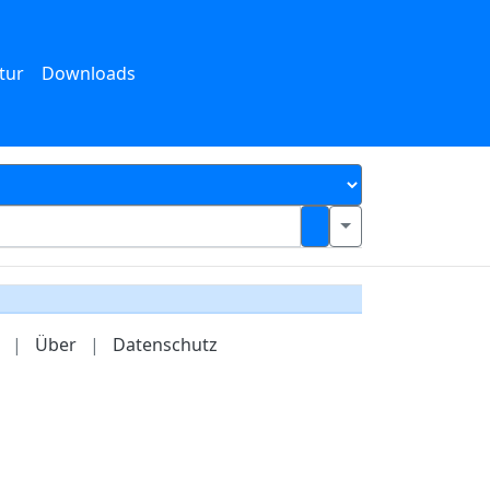
tur
Downloads
|
Über
|
Datenschutz