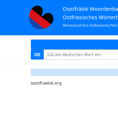
Oostfräisk Woordenb
Ostfriesisches Wörter
Wörterbuch fürs Ostfriesische Platt
oostfraeisk.org