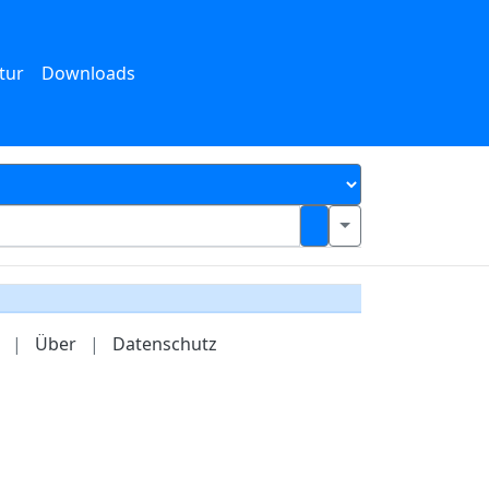
tur
Downloads
|
Über
|
Datenschutz