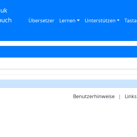
auk
buch
Übersetzer
Lernen
Unterstützen
Tasta
Benutzerhinweise
|
Links