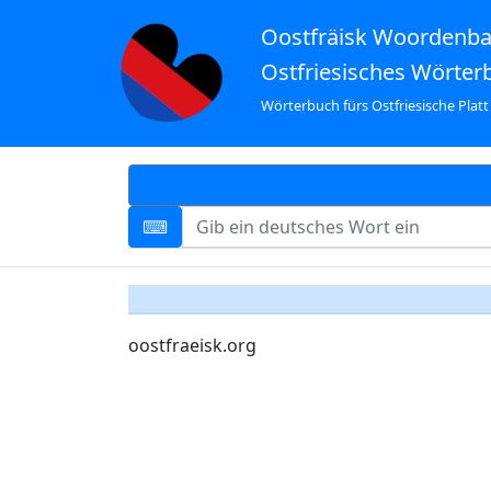
Oostfräisk Woordenb
Ostfriesisches Wörter
Wörterbuch fürs Ostfriesische Platt
oostfraeisk.org