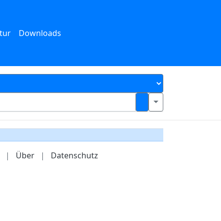
tur
Downloads
|
Über
|
Datenschutz