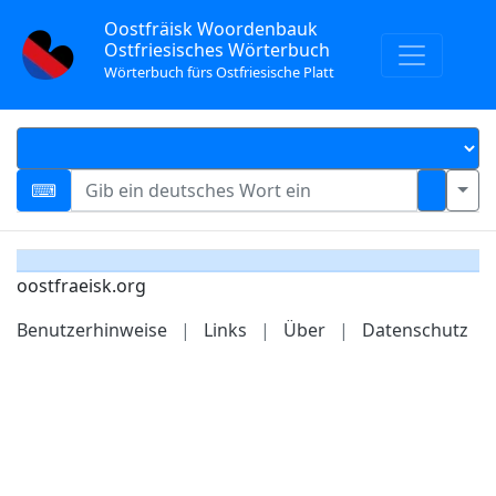
Oostfräisk Woordenbauk
Ostfriesisches Wörterbuch
Wörterbuch fürs Ostfriesische Platt
oostfraeisk.org
Benutzerhinweise
|
Links
|
Über
|
Datenschutz