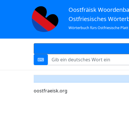
Oostfräisk Woordenb
Ostfriesisches Wörter
Wörterbuch fürs Ostfriesische Platt
oostfraeisk.org