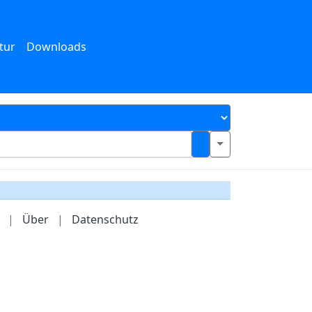
tur
Downloads
|
Über
|
Datenschutz