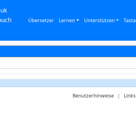
auk
buch
Übersetzer
Lernen
Unterstützen
Tasta
Benutzerhinweise
|
Links