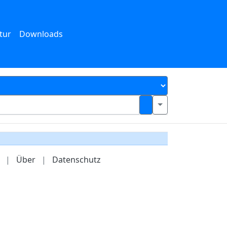
tur
Downloads
|
Über
|
Datenschutz