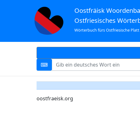
Oostfräisk Woordenb
Ostfriesisches Wörter
Wörterbuch fürs Ostfriesische Platt
oostfraeisk.org