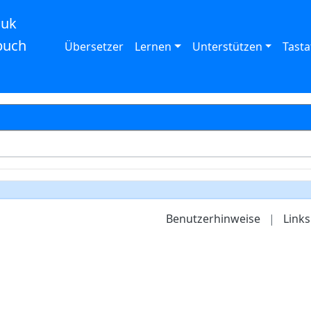
auk
buch
Übersetzer
Lernen
Unterstützen
Tasta
Benutzerhinweise
|
Links