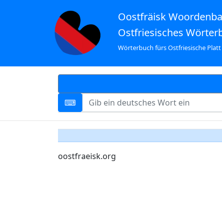
Oostfräisk Woordenb
Ostfriesisches Wörter
Wörterbuch fürs Ostfriesische Platt
oostfraeisk.org