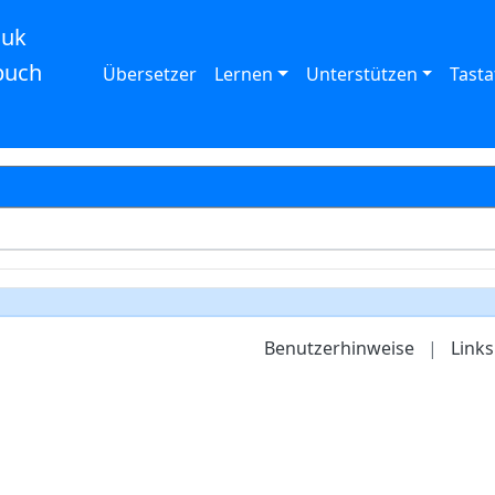
auk
buch
Übersetzer
Lernen
Unterstützen
Tasta
Benutzerhinweise
|
Links