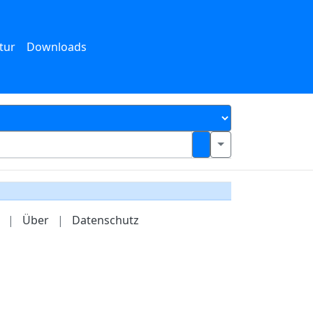
tur
Downloads
|
Über
|
Datenschutz