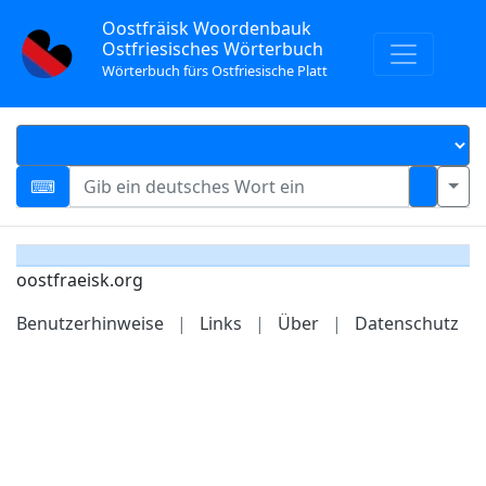
Oostfräisk Woordenbauk
Ostfriesisches Wörterbuch
Wörterbuch fürs Ostfriesische Platt
oostfraeisk.org
Benutzerhinweise
|
Links
|
Über
|
Datenschutz