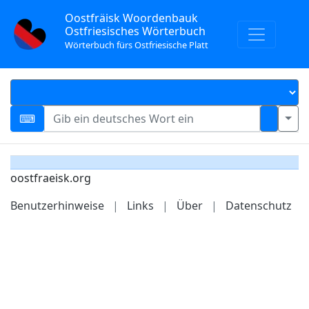
Oostfräisk Woordenbauk
Ostfriesisches Wörterbuch
Wörterbuch fürs Ostfriesische Platt
oostfraeisk.org
Benutzerhinweise
|
Links
|
Über
|
Datenschutz