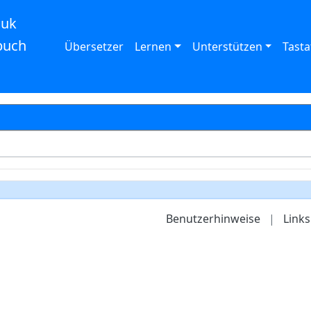
auk
buch
Übersetzer
Lernen
Unterstützen
Tasta
Benutzerhinweise
|
Links