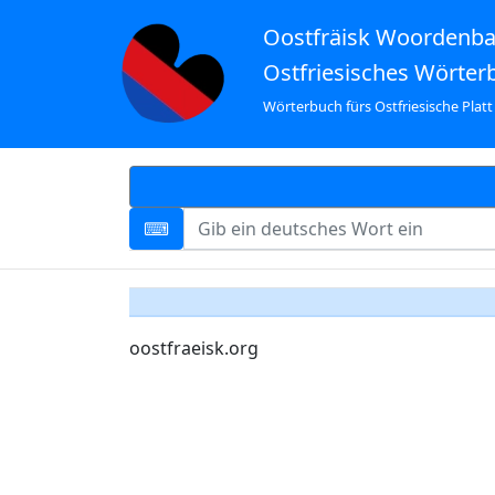
Oostfräisk Woordenb
Ostfriesisches Wörter
Wörterbuch fürs Ostfriesische Platt
oostfraeisk.org