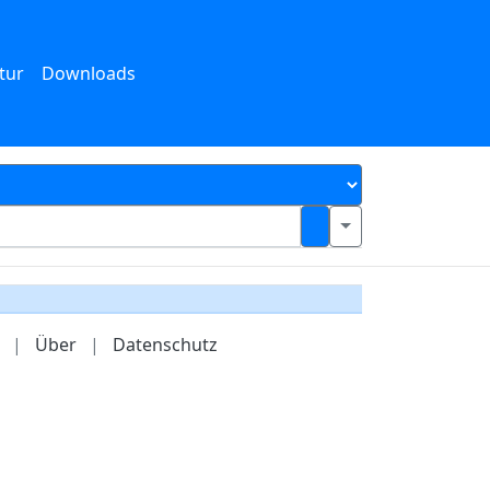
tur
Downloads
|
Über
|
Datenschutz