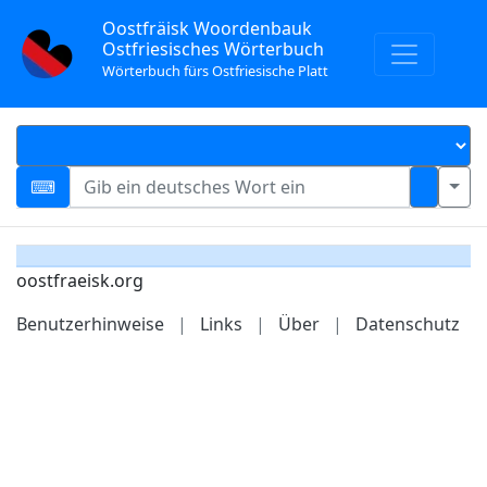
Oostfräisk Woordenbauk
Ostfriesisches Wörterbuch
Wörterbuch fürs Ostfriesische Platt
oostfraeisk.org
Benutzerhinweise
|
Links
|
Über
|
Datenschutz