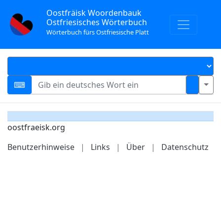
Oostfräisk Woordenbauk
Ostfriesisches Wörterbuch
Wörterbuch fürs Ostfriesische Platt
oostfraeisk.org
Benutzerhinweise
|
Links
|
Über
|
Datenschutz