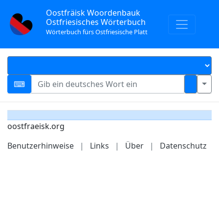
Oostfräisk Woordenbauk
Ostfriesisches Wörterbuch
Wörterbuch fürs Ostfriesische Platt
oostfraeisk.org
Benutzerhinweise
|
Links
|
Über
|
Datenschutz