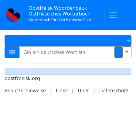
Oostfräisk Woordenbauk
Ostfriesisches Wörterbuch
Wörterbuch fürs Ostfriesische Platt
oostfraeisk.org
Benutzerhinweise
|
Links
|
Über
|
Datenschutz