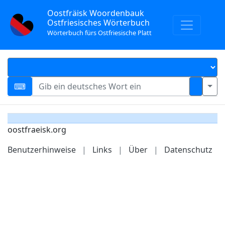
Oostfräisk Woordenbauk
Ostfriesisches Wörterbuch
Wörterbuch fürs Ostfriesische Platt
oostfraeisk.org
Benutzerhinweise
|
Links
|
Über
|
Datenschutz