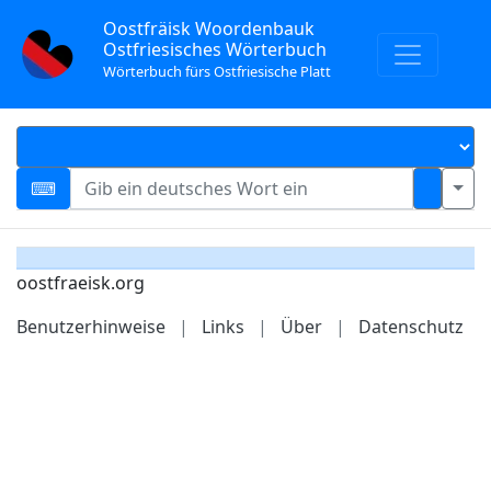
Oostfräisk Woordenbauk
Ostfriesisches Wörterbuch
Wörterbuch fürs Ostfriesische Platt
oostfraeisk.org
Benutzerhinweise
|
Links
|
Über
|
Datenschutz