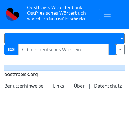
Oostfräisk Woordenbauk
Ostfriesisches Wörterbuch
Wörterbuch fürs Ostfriesische Platt
oostfraeisk.org
Benutzerhinweise
|
Links
|
Über
|
Datenschutz