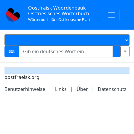
Oostfräisk Woordenbauk
Ostfriesisches Wörterbuch
Wörterbuch fürs Ostfriesische Platt
oostfraeisk.org
Benutzerhinweise
|
Links
|
Über
|
Datenschutz