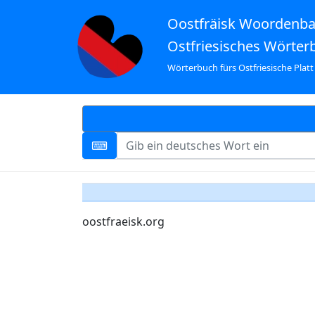
Oostfräisk Woordenb
Ostfriesisches Wörter
Wörterbuch fürs Ostfriesische Platt
oostfraeisk.org