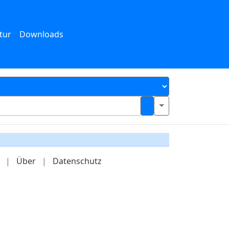
tur
Downloads
|
Über
|
Datenschutz