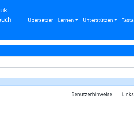
auk
buch
Übersetzer
Lernen
Unterstützen
Tasta
Benutzerhinweise
|
Links